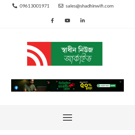
Skip
09613001971
sales@shadhinwifi.com
to
content