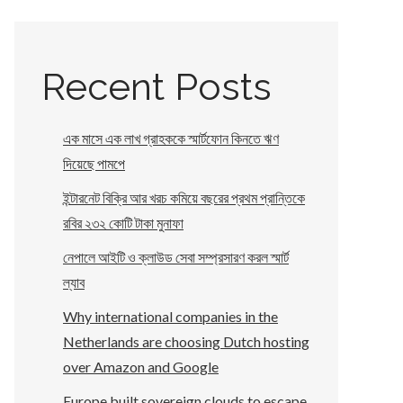
Recent Posts
এক মাসে এক লাখ গ্রাহককে স্মার্টফোন কিনতে ঋণ
দিয়েছে পামপে
ইন্টারনেট বিক্রি আর খরচ কমিয়ে বছরের প্রথম প্রান্তিকে
রবির ২৩২ কোটি টাকা মুনাফা
নেপালে আইটি ও ক্লাউড সেবা সম্প্রসারণ করল স্মার্ট
ল্যাব
Why international companies in the
Netherlands are choosing Dutch hosting
over Amazon and Google
Europe built sovereign clouds to escape